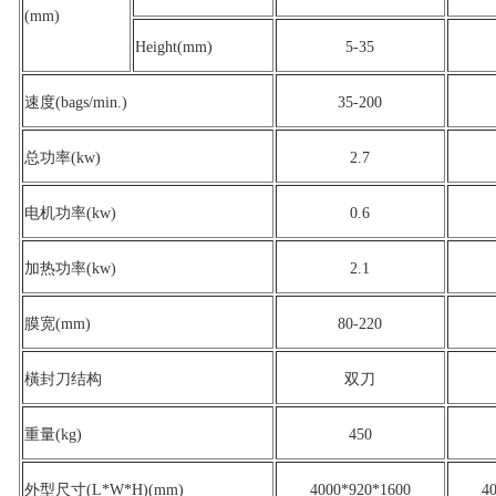
(mm)
Height(mm)
5-35
速度(bags/min.)
35-200
总功率(kw)
2.7
电机功率(kw)
0.6
加热功率(kw)
2.1
膜宽(mm)
80-220
橫封刀结构
双刀
重量(kg)
450
外型尺寸(L*W*H)(mm)
4000*920*1600
4