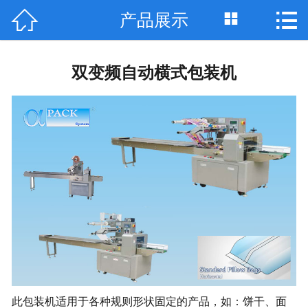



产品展示
网站首页

关于我们
双变频自动横式包装机
最新资讯
产品展示
技术支持
案例展示
资质荣誉
联系我们
English
此包装机适用于各种规则形状固定的产品
，
如
：
饼干、面