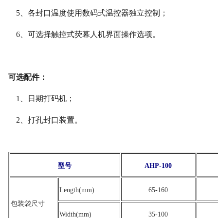
5
、
各封口温度使用数码式温控器独立控制；
6
、
可选择触控式
荧
幕人机界面操作选项
。
可选配件
：
1
、
日期打码机
；
2
、
打孔封口装置
。
型号
AHP-100
Length(mm)
65-160
包装袋尺寸
Width(mm)
35-100